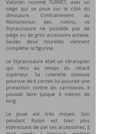
Valorien nommé TURRET, avec un
siège qui se pose sur le côté du
dinosaure. Contrairement au
Monoclonius des rulons, ce
Styracosaure ne possède pas de
piège ou de gros accessoire annexe.
Seules deux tourelles viennent
compléter la figurine.
Le Styracosaure était un cératopien
qui vécu au temps du cétacé
supérieur. Sa colerette osseuse
pourvue de 6 cornes lui assurait une
protection contre les carnivores. Il
pouvait faire jusque 6 mètres de
long.
Le jouet est très moyen. Son
pendant Rulon est bien plus
intéressant de par ses accessoires.
Il
était vendu à l'époque, environ