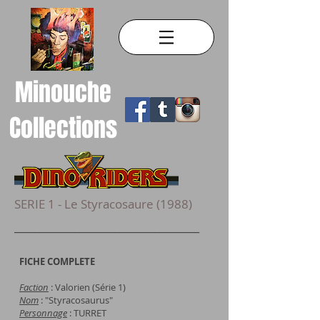
Minouche
Collections
SERIE 1 - Le Styracosaure (1988)
_____________________________________
FICHE COMPLETE
Faction
: Valorien (Série 1)
Nom
: "Styracosaurus"
Personnage
: TURRET