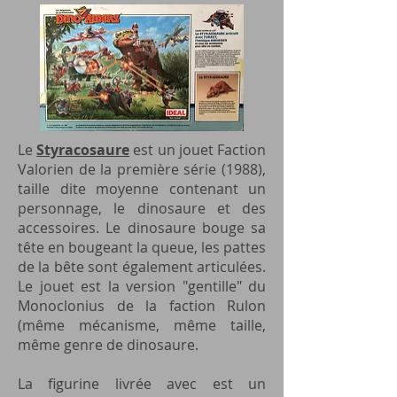
Le
Styracosaure
est un jouet Faction
Valorien de la première série (1988),
taille dite moyenne contenant un
personnage, le dinosaure et des
accessoires. Le dinosaure bouge sa
tête en bougeant la queue, les pattes
de la bête sont également articulées.
Le jouet est la version "gentille" du
Monoclonius de la faction Rulon
(même mécanisme, même taille,
même genre de dinosaure.
La figurine livrée avec est un