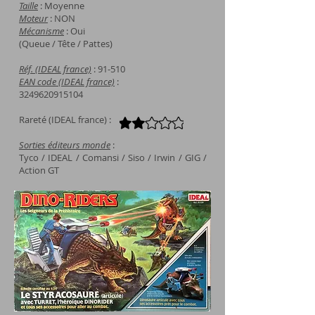
Taille
: Moyenne
Moteur
: NON
Mécanisme
: Oui
(Queue / Tête / Pattes)
Réf. (IDEAL france)
: 91-510
EAN code (IDEAL france)
:
3249620915104
Rareté (IDEAL france) :
Sorties éditeurs monde
:
Tyco / IDEAL / Comansi / Siso / Irwin / GIG /
Action GT