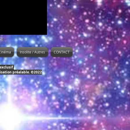
ise
Cinéma
Insolite / Autres
CONTACT
exclusif.
risation préalable. ©2022