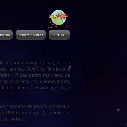
inéma
Insolite / Autres
CONTACT
s! et son casting de luxe, est un
es années 50/60, le film joue la
KKKKK" des petits martiens, de
. Vicieux, méchants, colonisateurs,
e film et de ces personnages il y a
petit gamme de jouets est sortie.
USA (dommage...), la voici, ci-
accessoires.