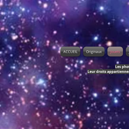
ACCUEIL
Originaux
Jouets
Les phot
Leur droits appartiennen