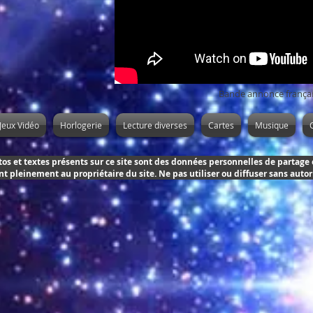
Bande annonce frança
Jeux Vidéo
Horlogerie
Lecture diverses
Cartes
Musique
os et textes présents sur ce site sont des données personnelles de partage 
t pleinement au propriétaire du site. Ne pas utiliser ou diffuser sans auto