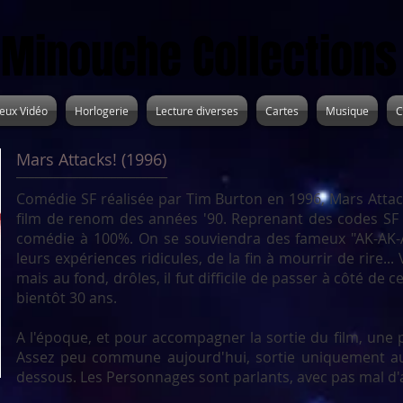
Minouche Collections
Jeux Vidéo
Horlogerie
Lecture diverses
Cartes
Musique
C
Mars Attacks! (1996)
________________________
Comédie SF réalisée par Tim Burton en 1996, Mars Attack
film de renom des années '90. Reprenant des codes SF d
comédie à 100%. On se souviendra des fameux "AK-AK-A
leurs expériences ridicules, de la fin à mourrir de rire..
mais au fond, drôles, il fut difficile de passer à côté de c
bientôt 30 ans.
A l'époque, et pour accompagner la sortie du film, une 
Assez peu commune aujourd'hui, sortie uniquement aux 
dessous. Les Personnages sont parlants, avec pas mal d'