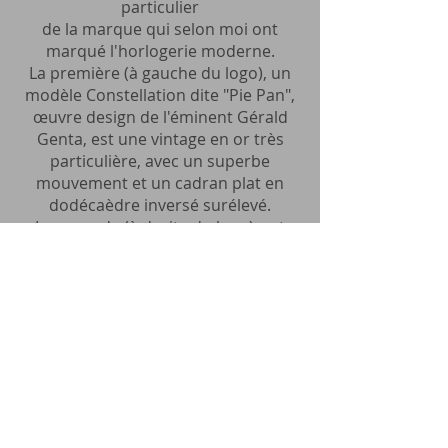
particulier
de la marque qui selon moi ont
marqué l'horlogerie moderne.
La première (à gauche du logo), un
modèle Constellation dite "Pie Pan",
œuvre design de l'éminent Gérald
Genta, est une vintage en or très
particulière, avec un superbe
mouvement et un cadran plat en
dodécaèdre inversé surélevé.
La seconde (à droite du logo), est
une Seamaster Planet Ocean 600m.
Je vous détaille les deux modèles que
je possède dans des fiches séparées,
pour ne pas tout mélanger,
et que vous puissiez avoir des
photos et un petit historique
personnel de chacun d'eux.
Vous pouvez donc
cliquer sur les
photos
pour en savoir plus ;-)