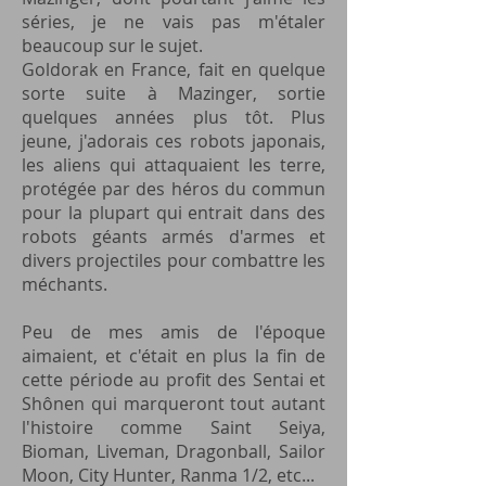
séries, je ne vais pas m'étaler
beaucoup sur le sujet.
Goldorak en France, fait en quelque
sorte suite à Mazinger, sortie
quelques années plus tôt. Plus
jeune, j'adorais ces robots japonais,
les aliens qui attaquaient les terre,
protégée par des héros du commun
pour la plupart qui entrait dans des
robots géants armés d'armes et
divers projectiles pour combattre les
méchants.
Peu de mes amis de l'époque
aimaient, et c'était en plus la fin de
cette période au profit des Sentai et
Shônen qui marqueront tout autant
l'histoire comme Saint Seiya,
Bioman, Liveman, Dragonball, Sailor
Moon, City Hunter, Ranma 1/2, etc...