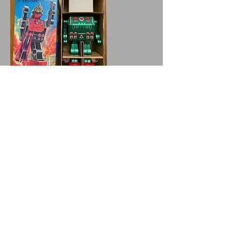
Metal House - Kaiju
C'est un imposant Tin Toy d'environ
30cm, récent mais très cool, qui
marche et qui s'ouvre au niveau de
la tête.
Ce truc fait un boucan du diable .