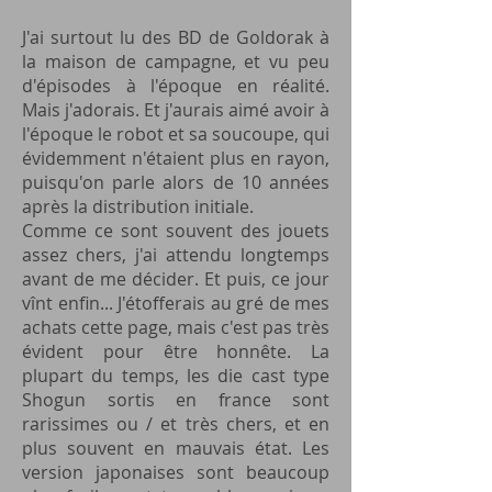
J'ai surtout lu des BD de Goldorak à
la maison de campagne, et vu peu
d'épisodes à l'époque en réalité.
Mais j'adorais. Et j'aurais aimé avoir à
l'époque le robot et sa soucoupe, qui
évidemment n'étaient plus en rayon,
puisqu'on parle alors de 10 années
après la distribution initiale.
Comme ce sont souvent des jouets
assez chers, j'ai attendu longtemps
avant de me décider. Et puis, ce jour
vînt enfin... J'étofferais au gré de mes
achats cette page, mais c'est pas très
évident pour être honnête. La
plupart du temps, les die cast type
Shogun sortis en france sont
rarissimes ou / et très chers, et en
plus souvent en mauvais état. Les
version japonaises sont beaucoup