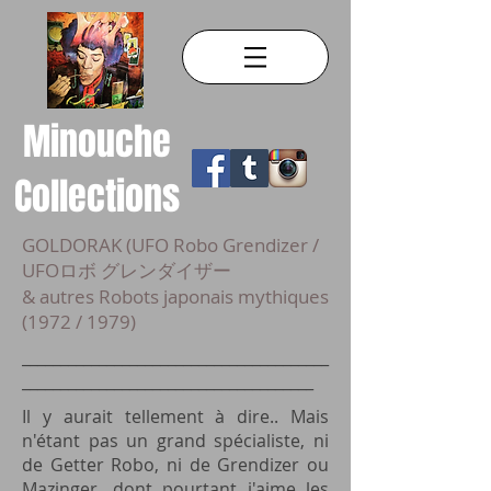
Minouche
Collections
GOLDORAK (UFO Robo Grendizer /
UFOロボ グレンダイザー
& autres Robots japonais mythiques
(1972 / 1979)
________________________________________
______________________________________
Il y aurait tellement à dire.. Mais
n'étant pas un grand spécialiste, ni
de Getter Robo, ni de Grendizer ou
Mazinger, dont pourtant j'aime les