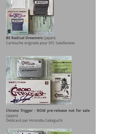
BS Radical Dreamers
(Japan)
Cartouche originale pour SFC Satellaview
Chrono Trigger - ROM pre-release not for sale
(Japan)
Dédicacé par Hironobu Sakaguchi