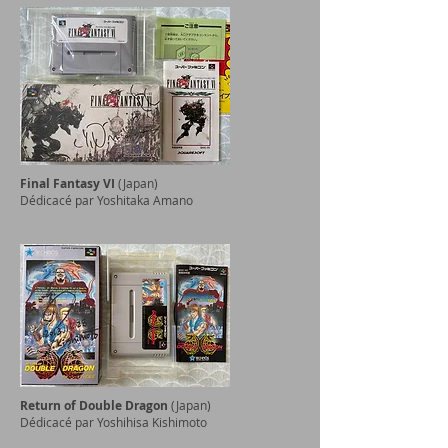
Final Fantasy VI
(Japan)
Dédicacé par Yoshitaka Amano
Return of Double Dragon
(Japan)
Dédicacé par Yoshihisa Kishimoto