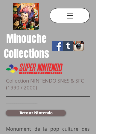
Minouche
Collections
Collection NINTENDO SNES & SFC
(1990 / 2000)
________________________________________
_______________
Retour Nintendo
Monument de la pop culture des