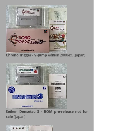
Chrono Trigger - V-Jump
edition 2000ex. (Japan)
Seiken Densetsu 3 - ROM pre-release not for
sale
(Japan)