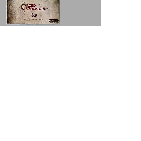
BS Radical Dreamers (Cartmod version FR)
BS Chrono Trigger Music Lib. (Cartmod PAL)
BS Chrono Trigger Jet Bike Spe. (Cartmod PAL)
BS Chrono Trigger Character Lib. (Cartmod PAL)