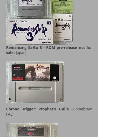
Romancing Sa.Ga 3 - ROM pre-release not for
sale
(Japan)
Chrono Trigger: Prophet's Guile
(Homebrew
PAL)